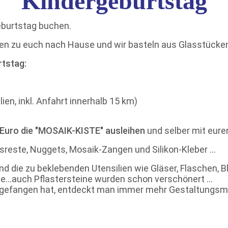
Kindergebu
rtstag
geburtstag buchen.
lien zu euch nach Hause und wir basteln aus Glasstücke
rtstag:
lien,
inkl. Anfahrt innerhal
- Euro die "MOSAIK-KISTE" ausleihen
und selber mit
Glasreste, Nuggets, Mosaik-Zangen und Silikon-Kleber …
nd die zu beklebenden Utensilien wie Gläser, Flaschen, 
 oder Steine...auch Pflastersteine wu
t, entdeckt man immer mehr Gestaltungsmögl