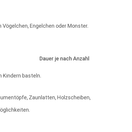
n Vögelchen, Engelchen oder Monster.
b 15 km)
Dauer
je nach Anzahl
 euren Kindern basteln.
Blumentöpfe, Zaunlatten, Holzscheiben,
rden schon verschönert ...
ichkeiten.